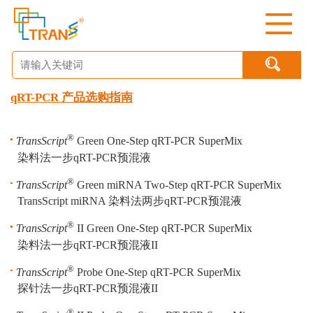

qRT-PCR 产品选购指南
®
TransScript
Green One-Step qRT-PCR SuperMix
染料法一步qRT-PCR预混液
®
TransScript
Green miRNA Two-Step qRT-PCR SuperMix
TransScript miRNA 染料法两步qRT-PCR预混液
®
TransScript
II Green One-Step qRT-PCR SuperMix
染料法一步qRT-PCR预混液II
®
TransScript
Probe One-Step qRT-PCR SuperMix
探针法一步qRT-PCR预混液II
®