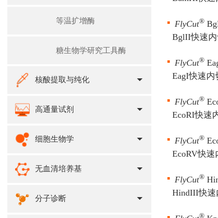
等温扩增酶
®
FlyCut
Bgl
BglII快速
糖生物学研究工具酶
®
FlyCut
Ea
EagI快速
核酸提取与纯化
®
FlyCut
Ec
高通量试剂
EcoRI快
®
细胞生物学
FlyCut
Ec
EcoRV快
无血清培养基
®
FlyCut
Hin
HindIII
分子诊断
®