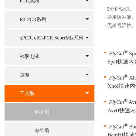
PCR系列
· 5分钟快切。
· 通用缓冲液
RT-PCR系列
· 无星号活性
qPCR, qRT-PCR SuperMix系列
®
FlyCut
Spe
核酸电泳
SpeI快速
克隆
®
FlyCut
Xh
XhoI快速
工具酶
®
FlyCut
Avr
AvrII快速
内切酶
®
FlyCut
Ba
修饰酶
BamHI快