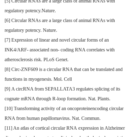
[5] Circular RNAs are a large class of animal RNAs with
regulatory potency.Nature.
[6] Circular RNAs are a large class of animal RNAs with
regulatory potency. Nature.
[7] Expression of linear and novel circular forms of an
INK4/ARF- associated non- coding RNA correlates with
atherosclerosis risk. PLoS Genet.
[8] Circ-ZNF609 is a circular RNA that can be translated and
functions in myogenesis. Mol. Cell
[9] A circRNA from SEPALLATA3 regulates splicing of its
cognate mRNA through R-loop formation. Nat. Plants.
[10] Transforming activity of an oncoproteinencoding circular
RNA from human papillomavirus. Nat. Commun.
[11] An atlas of cortical circular RNA expression in Alzheimer