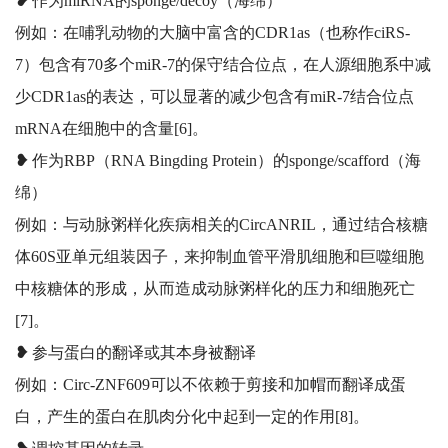
❥
作为miRNA的sponge/decoy（海绵）
例如：在哺乳动物的大脑中富含的CDR1as（也称作ciRS-
7）包含有70多个miR-7的保守结合位点，在人源细胞系中减
少CDR1as的表达，可以显著的减少包含有miR-7结合位点
mRNA在细胞中的含量[6]。
❥
作为RBP（RNA Bingding Protein）的sponge/scafford（海
绵）
例如：与动脉粥样化疾病相关的CircANRIL，通过结合核糖
体60S亚单元组装因子，来抑制血管平滑肌细胞和巨噬细胞
中核糖体的形成，从而造成动脉粥样化的压力和细胞死亡
[7]。
❥
参与蛋白的翻译或其本身被翻译
例如：Circ-ZNF609可以不依赖于剪接和加帽而翻译成蛋
白，产生的蛋白在肌肉分化中起到一定的作用[8]。