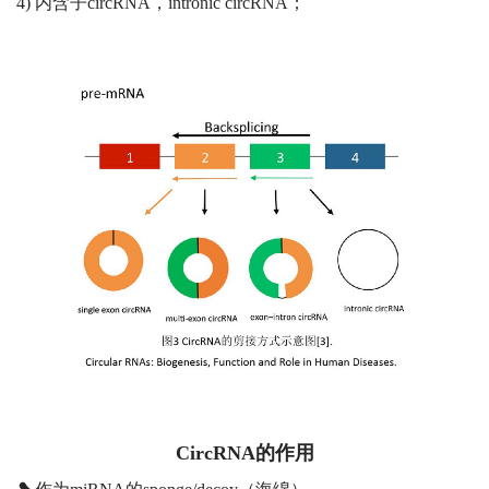
4) 内含子circRNA，intronic circRNA；
CircRNA的作用