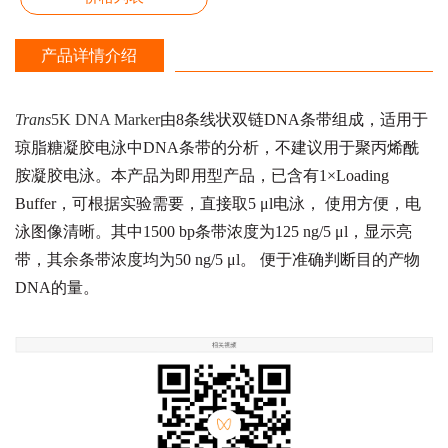
产品详情介绍
Trans
5K DNA Marker
由
8
条线状双链
DNA
条带组成，适用于
琼脂糖凝胶电泳中
DNA
条带的分析，不建议用于聚丙烯酰
胺凝胶电泳。本产品为即用型产品，已含有
1×Loading
Buffer，
可根据实验需要，直接取
5 μl
电泳， 使用方便，电
泳图像清晰。其中
1500 bp
条带浓度为
125 ng/5 μl
，显示亮
带，其余条带浓度均为
50 ng/5 μl
。 便于准确判断目的产物
DNA
的量。