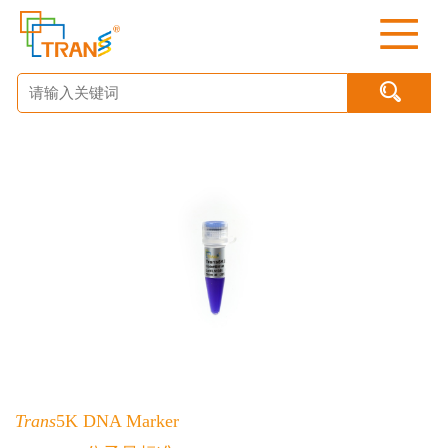

Trans
5K DNA Marker