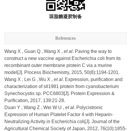
琼脂糖凝胶制备
References
Wang X , Guan Q , Wang X ,
et al
. Paving the way to
construct a new vaccine against Escherichia coli from its
recombinant outer membrane protein C via a murine
model[J]. Process Biochemistry, 2015, 50(8):1194-1201.
Wang X , Lei G , Wu X ,
et al
. Expression, purification and
characterization of sll1981 protein from cyanobacterium
Synechocystis sp. PCC6803[J]. Protein Expression &
Purification, 2017, 139:21-28.
Duan Y , Wang Z , Wei W U ,
et al
. Polycistronic
Expression of Human Platelet Factor 4 with Heparin-
Neutralizing Activity in Escherichia coli[J]. Journal of the
Agricultural Chemical Society of Japan, 2012, 76(10):1855-